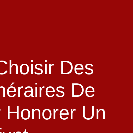
hoisir Des
néraires De
r Honorer Un