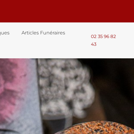
ques
Articles Funéraires
02 35 96 82
43