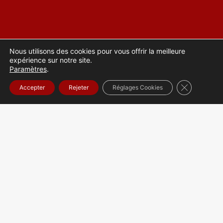
Nous utilisons des cookies pour vous offrir la meilleure
expérience sur notre site.
Paramètres
.
Fermer la b
Accepter
Rejeter
Réglages Cookies